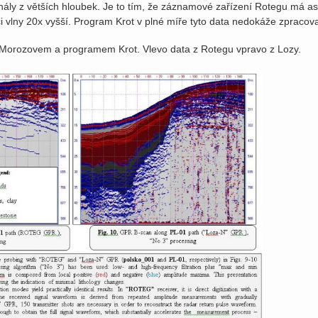
ignály z větších hloubek. Je to tím, že záznamové zařízení Rotegu má as
ci vlny 20x vyšší. Program Krot v plné míře tyto data nedokáže zpracov
 Morozovem a programem Krot. Vlevo data z Rotegu vpravo z Lozy.