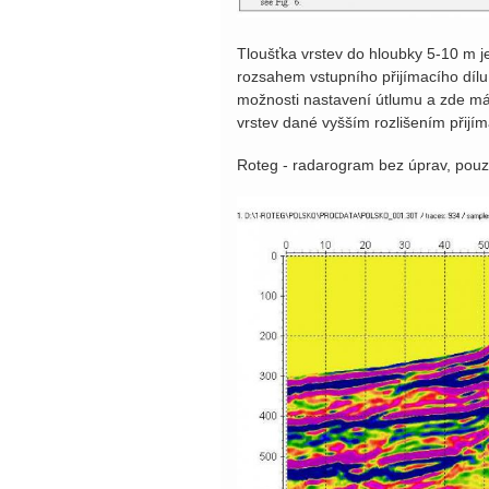
Tloušťka vrstev do hloubky 5-10 m j
rozsahem vstupního přijímacího dílu
možnosti nastavení útlumu a zde má 
vrstev dané vyšším rozlišením přijí
Roteg - radarogram bez úprav, pouz