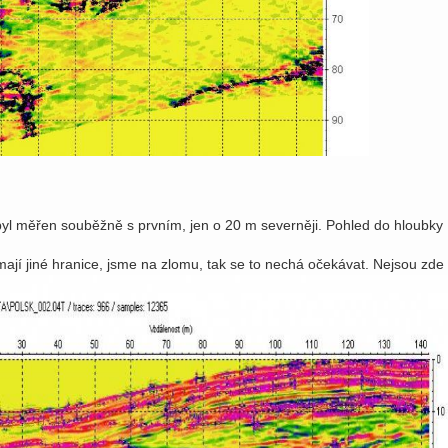
ý byl měřen souběžně s prvním, jen o 20 m severněji. Pohled do hloubky
ají jiné hranice, jsme na zlomu, tak se to nechá očekávat. Nejsou zde po