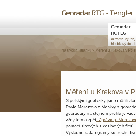
Přejít k
Skip to
hlavnímu
navigation
obsahu
Georadar
ROTEG
extrémní výkon,
hloubkový dosa
Na úvodní stránku
>
Měření u Krakova v Pols
Měření u Krakova v P
S polskými geofyziky jsme měřili z
Pavla Morozova z Moskvy s georadar
georadary na stejném profilu je vždy
vždy tam a zpět
. Zpráva p. Morozov
pomocí sinových a cosinových filtrů
Výsledné radarogramy se trochu liší,