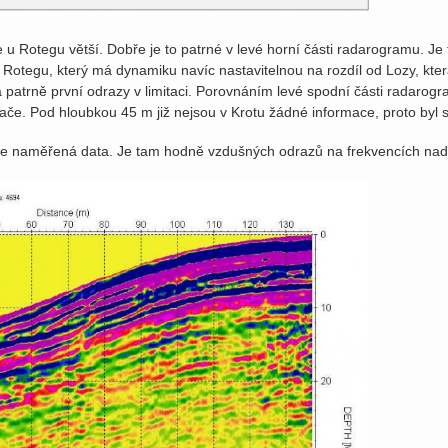
e u Rotegu větší. Dobře je to patrné v levé horní části radarogramu. 
 Rotegu, který má dynamiku navíc nastavitelnou na rozdíl od Lozy, kt
patrně první odrazy v limitaci. Porovnáním levé spodní části radarogra
mače. Pod hloubkou 45 m již nejsou v Krotu žádné informace, proto byl 
e naměřená data. Je tam hodně vzdušných odrazů na frekvencích nad 