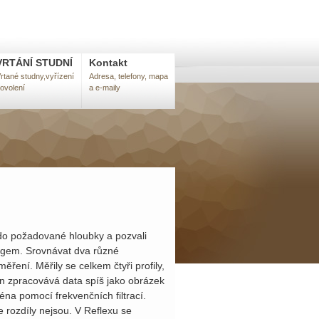
VRTÁNÍ STUDNÍ
Kontakt
rtané studny,vyřízení
Adresa, telefony, mapa
ovolení
a e-maily
do požadované hloubky a pozvali
tegem. Srovnávat dva různé
ření. Měřily se celkem čtyři profily,
n zpracovává data spíš jako obrázek
na pomocí frekvenčních filtrací.
e rozdíly nejsou. V Reflexu se