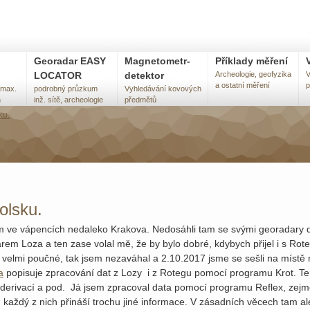
Georadar EASY
Magnetometr-
Příklady měření
LOCATOR
detektor
Archeologie, geofyzika
V
a ostatní měření
p
 max.
podrobný průzkum
Vyhledávání kovových
h
inž. sítě, archeologie
předmětů
ku.
olsku.
lom ve vápencích nedaleko Krakova. Nedosáhli tam se svými georadary 
em Loza a ten zase volal mě, že by bylo dobré, kdybych přijel i s Ro
 velmi poučné, tak jsem nezaváhal a 2.10.2017 jsme se sešli na místě mě
a
popisuje zpracování dat z Lozy i z Rotegu pomocí programu Krot. Te
, derivací a pod. Já jsem zpracoval data pomocí programu Reflex, zejmé
 každý z nich přináší trochu jiné informace. V zásadních věcech tam al