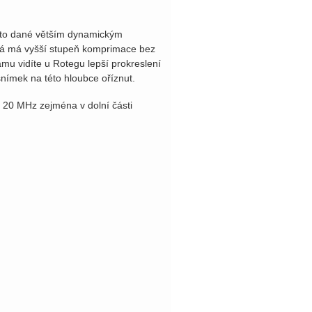
Je to dané větším dynamickým
erá má vyšší stupeň komprimace bez
mu vidíte u Rotegu lepší prokreslení
snímek na této hloubce oříznut.
20 MHz zejména v dolní části