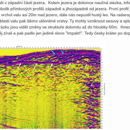
lii v západní části jezera. Kolem jezera je dokonce naučná stezka, inf
několik přímkových profilů západně a jihozápadně od jezera. První profil
vrchol valu asi 20m nad jezero, dále nás nepustil hustý les. Na radaro
oblasti valu pak šikmo ukloněné vrstvy. Ty mohly vzniknout sesuvy a 
brázku jsou vidět změny ve struktuře dolomitu až do hloubky 60m. Ihned
ěj zírali a pak padlo jen jediné slovo "Impakt!". Tedy česky kráter po d