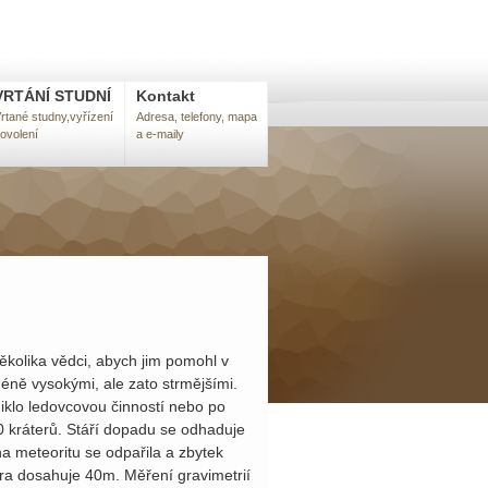
VRTÁNÍ STUDNÍ
Kontakt
rtané studny,vyřízení
Adresa, telefony, mapa
ovolení
a e-maily
olika vědci, abych jim pomohl v
méně vysokými, ale zato strmějšími.
iklo ledovcovou činností nebo po
0 kráterů. Stáří dopadu se odhaduje
a meteoritu se odpařila a zbytek
ra dosahuje 40m. Měření gravimetrií