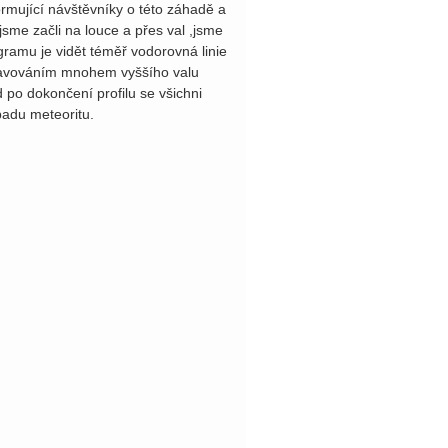
ormující návštěvníky o této záhadě a
 jsme začli na louce a přes val ,jsme
gramu je vidět téměř vodorovná linie
splavováním mnohem vyššího valu
 po dokončení profilu se všichni
opadu meteoritu.