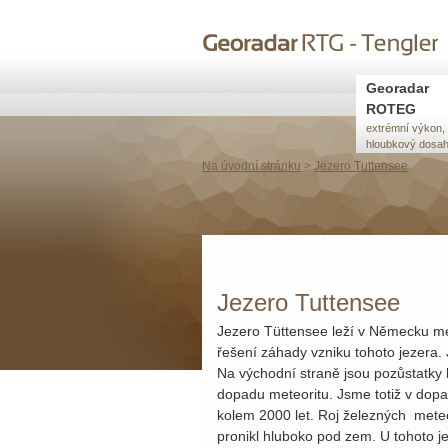
Přejít k
Skip to
hlavnímu
navigation
obsahu
Georadar
ROTEG
extrémní výkon,
hloubkový dosa
Na úvodní stránku
>
Jezero Tuttensee
Jezero Tuttensee
Jezero Tüttensee leží v Německu me
řešení záhady vzniku tohoto jezera. 
Na východní straně jsou pozůstatky 
dopadu meteoritu. Jsme totiž v dopa
kolem 2000 let. Roj železných meteo
pronikl hluboko pod zem. U tohoto j