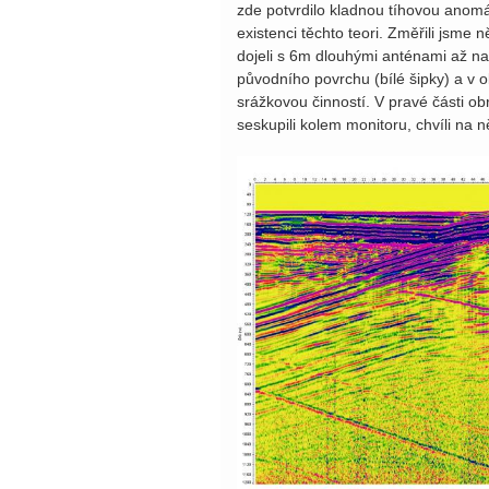
zde potvrdilo kladnou tíhovou anomá
existenci těchto teori. Změřili jsme 
dojeli s 6m dlouhými anténami až na 
původního povrchu (bílé šipky) a v 
srážkovou činností. V pravé části o
seskupili kolem monitoru, chvíli na n