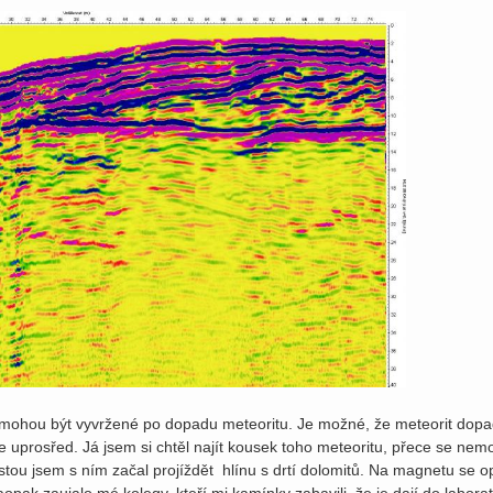
i mohou být vyvržené po dopadu meteoritu. Je možné, že meteorit dopa
 uprosřed. Já jsem si chtěl najít kousek toho meteoritu, přece se nemohl
stou jsem s ním začal projíždět hlínu s drtí dolomitů. Na magnetu se op