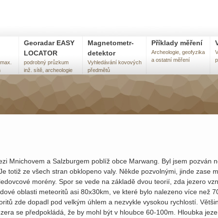
Georadar EASY
Magnetometr-
Příklady měření
LOCATOR
detektor
Archeologie, geofyzika
V
a ostatní měření
p
 max.
podrobný průzkum
Vyhledávání kovových
h
inž. sítě, archeologie
předmětů
zi Mnichovem a Salzburgem poblíž obce Marwang. Byl jsem pozván něk
Je totiž ze všech stran obklopeno valy. Někde pozvolnými, jinde zase 
ledovcové morény. Spor se vede na základě dvou teorií, zda jezero vzn
dové oblasti meteoritů asi 80x30km, ve které bylo nalezeno více než 7
ritů zde dopadl pod velkým úhlem a nezvykle vysokou rychlostí. Většin
ezera se předpokládá, že by mohl být v hloubce 60-100m. Hloubka jeze